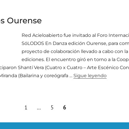
os Ourense
Red Acieloabierto fue invitado al Foro Intern
SóLODOS En Danza edición Ourense, para compa
proyecto de colaboración llevado a cabo con la
ediciones. El encuentro giró en torno a la Coo
ciparon Shantí Vera (Cuatro x Cuatro – Arte Escénico C
«Acieloab
 Miranda (Bailarina y coreógrafa …
Sigue leyendo
PAGE
PAGE
PAGE
1
…
5
6