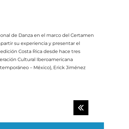
acional de Danza en el marco del Certamen
rtir su experiencia y presentar el
 edición Costa Rica desde hace tres
peración Cultural Iberoamericana
ontemporáneo – México), Erick Jiménez
ierto en SoloDos Ourense»
PREV
IOUS