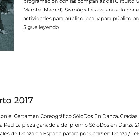
programación con las compañías del Circuito G
Marote (Madrid). Sismògraf es organizado por e
actividades para público local y para público pro
«Acieloabierto 2017 en Sismògraf
Sigue leyendo
rto 2017
con el Certamen Coreográfico SóloDos En Danza. Gracias a
la Red La pieza ganadora del premio SóloDos en Danza 2017
vales de Danza en España pasará por Cádiz en Danza / Lek