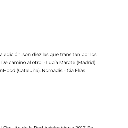
 edición, son diez las que transitan por los
. De camino al otro. • Lucía Marote (Madrid).
nHood (Cataluña). Nomadis. • Cia Elías
s compañías Circuito Acieloabierto 2017»
 Circuito de la Red Acieloabierto 2017. En