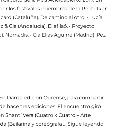
por los festivales miembros de la Red: • Iker
icard (Cataluña). De camino al otro. • Lucía
Cia (Andalucía). El afilaó. • Proyecto
. Nomadis. • Cia Elías Aguirre (Madrid). Pez
 Acieloabierto 2017»
En Danza edición Ourense, para compartir
de hace tres ediciones. El encuentro giró
n Shantí Vera (Cuatro x Cuatro – Arte
«Acieloabiert
da (Bailarina y coreógrafa …
Sigue leyendo