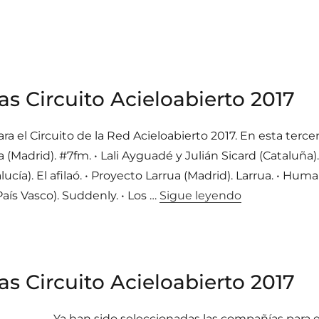
 Circuito Acieloabierto 2017
 el Circuito de la Red Acieloabierto 2017. En esta tercera
a (Madrid). #7fm. • Lali Ayguadé y Julián Sicard (Cataluña)
a). El afilaó. • Proyecto Larrua (Madrid). Larrua. • Huma
«Seleccionada
País Vasco). Suddenly. • Los …
Sigue leyendo
 Circuito Acieloabierto 2017
Ya han sido seleccionadas las compañías para el