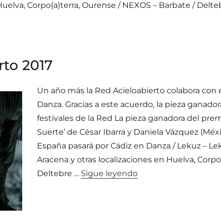
 Huelva, Corpo(a)terra, Ourense / NEXOS – Barbate / Delt
rto 2017
Un año más la Red Acieloabierto colabora con
Danza. Gracias a este acuerdo, la pieza ganador
festivales de la Red La pieza ganadora del prem
Suerte’ de César Ibarra y Daniela Vázquez (Méxi
España pasará por Cádiz en Danza / Lekuz – Leku
Aracena y otras localizaciones en Huelva, Corpo
«Gira SóloDos Acieloa
Deltebre …
Sigue leyendo