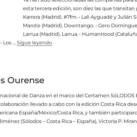
esta tercera edición, son diez las que transitan 
Karrera (Madrid). #7fm. • Lali Ayguadé y Julián S
Marote (Madrid). Downtango. • Gero Domínguez & 
Larrua (Madrid). Larrua. • HumanHood (Cataluña)
«Seleccionadas compañías Circuito
 • Los …
Sigue leyendo
os Ourense
ternacional de Danza en el marco del Certamen SóLODOS 
colaboración llevado a cabo con la edición Costa Rica des
ericana España/México/Costa Rica, y también participaro
ménez (Sólodos – Costa Rica – España), Victoria P. Miran