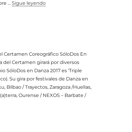
«Gira SóloDos Acieloabierto 2017»
ebre …
Sigue leyendo
 el Certamen Coreográfico SóloDos En
a del Certamen girará por diversos
io SóloDos en Danza 2017 es ‘Triple
co). Su gira por festivales de Danza en
, Bilbao / Trayectos, Zaragoza /Huellas,
(a)terra, Ourense / NEXOS – Barbate /
bierto 2017»