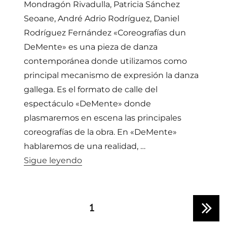
Mondragón Rivadulla, Patricia Sánchez
Seoane, André Adrio Rodríguez, Daniel
Rodríguez Fernández «Coreografías dun
DeMente» es una pieza de danza
contemporánea donde utilizamos como
principal mecanismo de expresión la danza
gallega. Es el formato de calle del
espectáculo «DeMente» donde
plasmaremos en escena las principales
coreografías de la obra. En «DeMente»
hablaremos de una realidad, …
«FRAN SIERA, COMPAÑÍA DE DANZA 
Sigue leyendo
Paginación
PAGE
1
NEXT