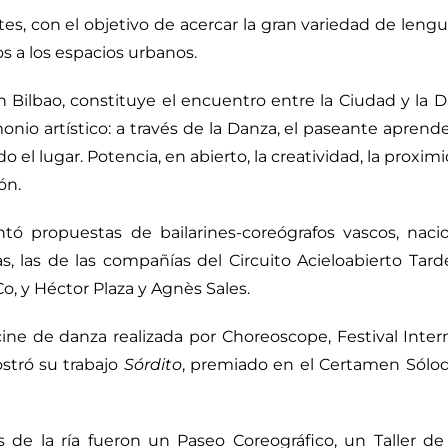
ntes, con el objetivo de acercar la gran variedad de le
cos a los espacios urbanos.
 Bilbao, constituye el encuentro entre la Ciudad y la D
monio artístico: a través de la Danza, el paseante aprend
 el lugar. Potencia, en abierto, la creatividad, la proxim
ón.
tó propuestas de bailarines-coreógrafos vascos, naci
llas, las de las compañías del Circuito Acieloabierto 
Co, y Héctor Plaza y Agnès Sales.
e de danza realizada por Choreoscope, Festival Intern
stró su trabajo
Sórdito
, premiado en el Certamen Sólod
s de la ría fueron un Paseo Coreográfico, un Taller d