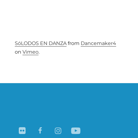
SóLODOS EN DANZA
from
Dancemaker4
on
Vimeo
.
Navegación
de
entradas