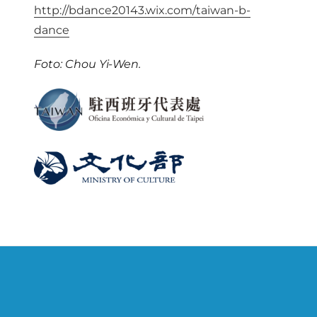
http://bdance20143.wix.com/taiwan-b-
dance
Foto: Chou Yi-Wen.
Navegación
de
entradas