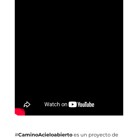
#
CaminoAcieloabierto
es un proyecto de