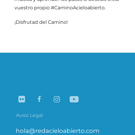
vuestro propio #CaminoAcieloabierto.
¡Disfrutad del Camino!
Navegación
de
entradas
Flickr
Facebook
Instagram
YouTube
Aviso Legal
hola@redacieloabierto.com